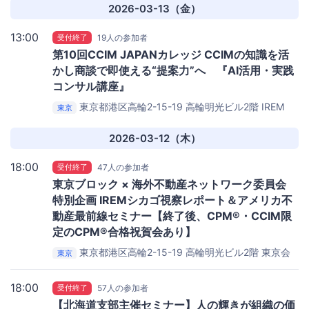
2026-03-13（金）
13:00
受付終了
19人の参加者
第10回CCIM JAPANカレッジ CCIMの知識を活
かし商談で即使える“提案力”へ 『AI活用・実践
コンサル講座』
東京都港区高輪2-15-19 高輪明光ビル2階
IREM
東京
JAPAN セミナールーム
2026-03-12（木）
18:00
受付終了
47人の参加者
東京ブロック × 海外不動産ネットワーク委員会
特別企画 IREMシカゴ視察レポート＆アメリカ不
動産最前線セミナー【終了後、CPM®・CCIM限
定のCPM®合格祝賀会あり】
東京都港区高輪2-15-19 高輪明光ビル2階
東京会
東京
場 IREM JAPAN セミナールーム
18:00
受付終了
57人の参加者
【北海道支部主催セミナー】人の輝きが組織の価