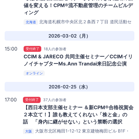
値を変える！CPM®流不動産管理のチームビルデ
ィング
北海道札幌市中央区北２条西７丁目 道民活動セ
北海道
ンタービル
かでる２．７
2026-03-02（月）
15:00
受付終了
18人の参加者
CCIM & JARECO 共同主催セミナー／CCIMイリ
ノイチャプターMs.Ann Trandai来日記念公演
オンライン
2026-02-25（水）
17:00
受付終了
37人の参加者
【西日本支部主催セミナー ＆新CPM®合格祝賀会
２本立て！】誰も教えてくれない「株と金」の
話 「身内に継がせない」という禁断の選択
大阪市北区梅田1-12-12 東京建物梅田ビル B1F・
大阪
B2F
AP大阪駅前（イーマの隣）