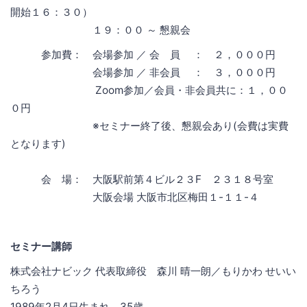
開始１６：３０）
１９：００ ～ 懇親会
参加費： 会場参加 ／ 会 員 ： ２，０００円
会場参加 ／ 非会員 ： ３，０００円
Zoom参加／会員・非会員共に：１，００
０円
※セミナー終了後、懇親会あり(会費は実費
となります)
会 場： 大阪駅前第４ビル２３F ２３１８号室
大阪会場 大阪市北区梅田１-１１-４
セミナー講師
株式会社ナビック 代表取締役 森川 晴一朗／もりかわ せいい
ちろう
1989年2月4日生まれ 35歳