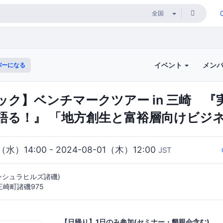
イベント
メン
バーになる
ック】ベンチマークツアー in 三崎 『
語る！』 「地方創生と富裕層向けビジ
1（水）14:00 - 2024-08-01（木）12:00
JST
ニンシュラヒルズ諸磯)
崎町諸磯975
【日帰り】1日のみ参加(セミナー・懇親会含む)