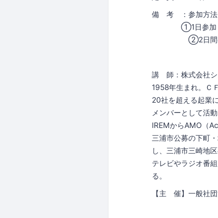
備 考 ：参加方法
①1日参加（特
②2日間参加（特
講 師：株式会社シー
1958年生まれ。
20社を超える起業に
メンバーとして活動
IREMからAMO（Acc
三浦市公募の下町・
し、三浦市三崎地区
テレビやラジオ番組
る。
【主 催】一般社団法