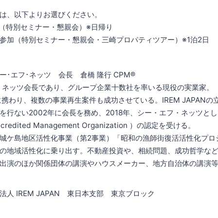
は、以下よりお選びください。
別セミナー・懇親会）※日帰り
別セミナー・懇親会・三崎プロパティツアー）※1泊2日
･エフ･ネッツ 会長 倉橋 隆行 CPM®
ＣＦネッツ会長であり、グループ企業十数社を率いる現役の実業家。
携わり、複数の事業再生案件も成功させている。IREM JAPANの
を行ない2002年に会長を務め、2018年、シー・エフ・ネッツと
redited Management Organization ）の認定を受ける。
城ケ島地区活性化事業（第2事業）「昭和の漁師街復活活性化プロ
の地域活性化に乗り出す。不動産投資や、相続問題、成功哲学な
出演のほか関係団体の講演やハウスメーカー、地方自治体の講演
人 IREM JAPAN 東日本支部 東京ブロック