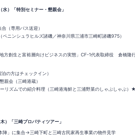
1日（水）「特別セミナー・懇親会」
駅集合（専用バス送迎）
本社（ペニンシュラヒルズ諸磯／神奈川県三浦市三崎町諸磯975）
0「地方創生と富裕層向けビジネスの実態」CF-1代表取締役 倉橋隆行
（宿泊の方はチェックイン）
0 懇親会（三崎港蔵）
ーリズムでの紹介料理（三崎港海鮮と三浦野菜のしゃぶしゃぶ）
日（木）「三崎プロパティツアー」
「本陣」に集合→三崎下町と三崎古民家再生事業の物件見学